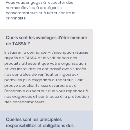
Vous vous engagez à respecter des
normes élevées, à protéger les
consommateurs et à lutter contre la
criminalité.
Quels sont les avantages d'être membre
de TASSA ?
Instaurer la confiance — L’inscription réussie 
auprès de TASSA et la vérification des 
produits attestent que votre organisation 
et vos installateurs ont passé avec succès 
nos contrôles de vérification rigoureux, 
parmi les plus exigeants du secteur. Cela 
prouve aux clients, aux assureurs et à 
l’ensemble du secteur que vous répondez à 
nos exigences et contribuez à la protection 
des consommateurs.

Base de données TASSA — Les installateurs 
inscrits auprès de TASSA ont accès à la base 
Quelles sont les principales
de données innovante TASSA. Toutes les 
responsabilités et obligations des
installations de produits et systèmes 