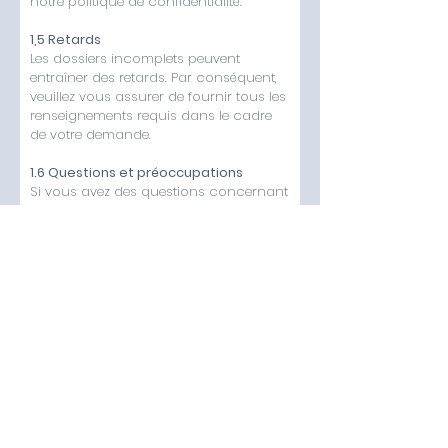
notre politique de confidentialité.
1,5 Retards
Les dossiers incomplets peuvent
entraîner des retards. Par conséquent,
veuillez vous assurer de fournir tous les
renseignements requis dans le cadre
de votre demande.
1.6 Questions et préoccupations
Si vous avez des questions concernant
votre candidature ou votre adhésion,
ou si vous souhaitez recevoir le
formulaire de candidature dans un
autre format, veuillez nous en informer.
I have read, understood, and accept the
terms and guidance set out above
Continue
L’Association canadienne des systèmes de suivi et de