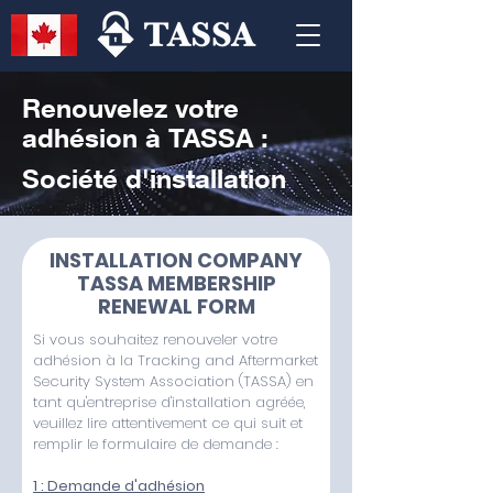
Renouvelez votre
adhésion à TASSA :
Société d'installation
INSTALLATION COMPANY
TASSA MEMBERSHIP
RENEWAL FORM
Si vous souhaitez renouveler votre
adhésion à la Tracking and Aftermarket
Security System Association (TASSA) en
tant qu'entreprise d'installation agréée,
veuillez lire attentivement ce qui suit et
remplir le formulaire de demande :
1 : Demande d'adhésion